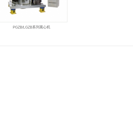
PGZB/LGZB系列离心机