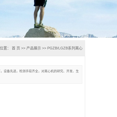
前位置：
首 页
>>
产品展示
>>
PGZB/LGZB系列离心
机
厚，设备先进，检测手段齐全，对离心机的研究、开发、生