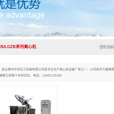
ZB/LGZB系列离心机
您的当
连云港市中亚化工机械有限公司是专业生产离心机设备厂家之一，公司技术力量雄
销售已有数十年的历史。电话：13605135395