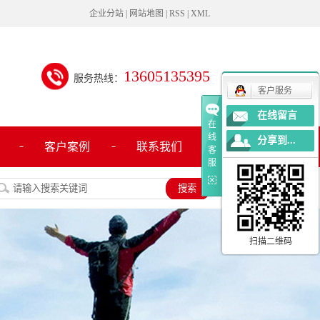
企业分站
|
网站地图
|
RSS
|
XML
13605135395
服务热线：
客户服务
在线留言
在
线
分享到...
客户案例
联系我们
客
服
扫描二维码