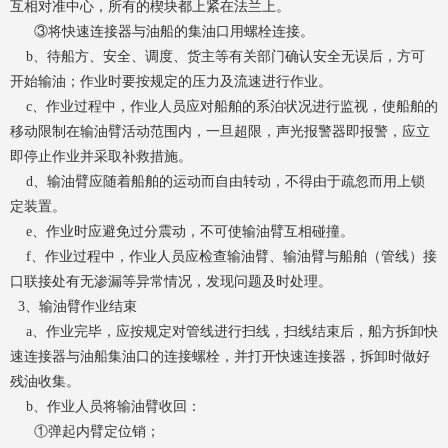
互相对准中心，所有的楔块都上紧在法兰上。
③将快速连接器与油船的集油口用螺栓连接。
b、待船方、安全、调度、货主等有关部门确认安全无误后，方可
开始输油；作业时要按规定的压力及流速进行作业。
c、作业过程中，作业人员应对船舶的系泊状况进行监视，使船舶的
移动限制在输油臂活动范围内，一旦超限，声光报警器即报警，应立
即停止作业并采取补救措施。
d、输油臂应随着船舶的运动而自由转动，不得由于疏忽而用上锁
定装置。
e、作业时应避免过分震动，不可使输油臂互相碰撞。
f、作业过程中，作业人员应检查输油臂、输油臂与船舶（管线）接
口联接处有无渗漏等异常情况，发现问题及时处理。
3、输油臂作业结束
a、作业完毕，应按规定对管线进行扫线，扫线结束后，船方拆卸快
速连接器与油船集油口的连接螺栓，并打开快速连接器，拆卸时做好
残油收集。
b、作业人员将输油臂收回：
①弹起内臂定位销；