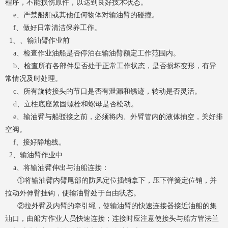
程序，不能损伤原件，以达到良好技术状态。
e、严禁船舶或其他任何物体对输油臂的碰撞。
f、做好日常清洁保养工作。
1、、输油臂作业前
a、检查作业油船是否停泊在输油臂额定工作范围内。
b、检查所有各部件是否处于正常工作状态，是否损坏变形，有异
常情况及时处理。
c、所有旋转接头的节口是否有泄漏和锈迹，转动是否灵活。
d、立柱底座紧固螺栓和螺母是否松动。
e、输油臂与船驳接之前，必须将内、外臂管内的液体抽空，关好排
空阀。
f、接好静地线。
2、输油臂作业中
a、将输油臂伸出与油船连接：
①将输油臂内臂尾部的防风定位插销拿下，压下弹簧定位销，并
拉动外伸臂挂钩，使输油臂处于自由状态。
②拉外臂及内臂的牵引绳，使输油臂的快速连接器接近油船的集
油口，由船方作业人员快速连接；连接时应注意使接头与船方管法兰