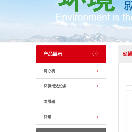
产品展示
储
离心机
环保增浓设备
冷凝器
储罐