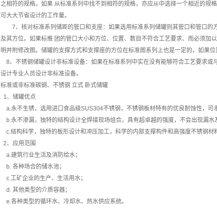
之相符的规格。如果 从标准系列中找不到相符的规格，亦应从中选择一个相近的规
可大大节省设计的工作量。
7、核对标准系列储距的管口和支座：如果选用标准系列储罐则其管口和管口的方
及其方位。如果标推 团的管口大小和方位、位置、数目不符合工艺要求、而必须加
明并附修改图。储罐的支撑方式和支撑座的方位在标准图系列上也是一定的，如果位
8、不锈钢储罐设计非标准设备：如果在标准系列中实在没有能够符合工艺要求或
设计专业人员设计非标准设备。
标准或非标准碳钢、不锈钢 立式 卧式储罐
1、储罐优点
a.永不生锈，选用进口食品级SUS304不锈钢，不锈钢板材特有的优良耐蚀性，可
b.永不渗漏，独特的结构设计全焊接现场组合，具有超卓越的强度，不会出现漏水
c.结构科学，独特的板形设计和冲压加工，科学的内部支撑构件和高强度不锈钢材
2、应用范围
a.建筑行业生活及消防给水；
b. 各种场合的储水池；
c.工矿企业的生产、生活用水；
d. 其他类型的介质容器；
e.各种类型的循环水、冷却水、热水供应系统。