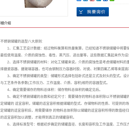
详细介绍
不锈钢储罐的选型八大原则:
1、汇集工艺设计数据：经过物料衡算和热量衡算，已经知道不锈钢储罐中将要储
最低使用温度、介质的腐蚀性、毒性、蒸汽压、进出量等，这些数据汇集起来作为设
2、选择不锈钢储罐的材料：对化工储罐来说，介质的腐蚀性是考虑储罐材料的重
择搪瓷容器、搪玻璃容器，也可由钢制压力容器衬胶、衬瓷、衬聚四氟乙烯等来提高
3、确定不锈钢储罐的类型：储罐形式选择包括卧式还是立式及封头的型式。设计
与工艺条件各参数(工作压力、工作温度、介质、容积)相符的容器型式。
4、确定需要储存的物料总体积：储存物料总体积的确定见后。
5、确定不锈钢储罐的台数和初定尺寸：需要储存的物料总体积除以不锈钢储罐的
定储罐的 适宜容积，储罐的适宜容积根据储罐的型式、存储物料的性质、可提供的
定储罐的适宜容积后，用需要储存 的物料总体积除以储罐的适宜容积所得的数值经
的适宜容积加以调整，才能得到真正的储罐容积。
6、选择标准型号：根据初步确定的储罐直径、长度和容积及工作温度、工作压力