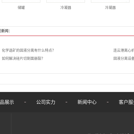
储罐
冷凝器
冷凝器
关新闻：
化学选矿的固液分离有什么特点？
连云港离心
如何解决硅片切割面崩裂？
固液分离设
品展示
公司实力
新闻中心
客户服