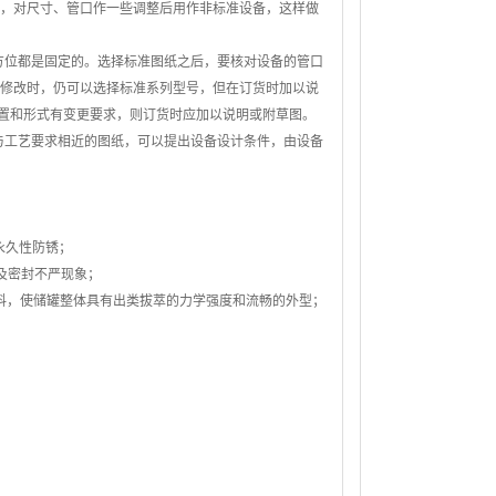
格，对尺寸、管口作一些调整后用作非标准设备，这样做
位都是固定的。选择标准图纸之后，要核对设备的管口
以修改时，仍可以选择标准系列型号，但在订货时加以说
置和形式有变更要求，则订货时应加以说明或附草图。
与工艺要求相近的图纸，可以提出设备设计条件，由设备
永久性防锈；
及密封不严现象；
料，使储罐整体具有出类拔萃的力学强度和流畅的外型；