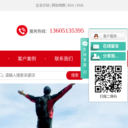
企业分站
|
网站地图
|
RSS
|
XML
13605135395
服务热线：
客户服务
在线留言
在
线
分享到...
客户案例
联系我们
客
服
扫描二维码