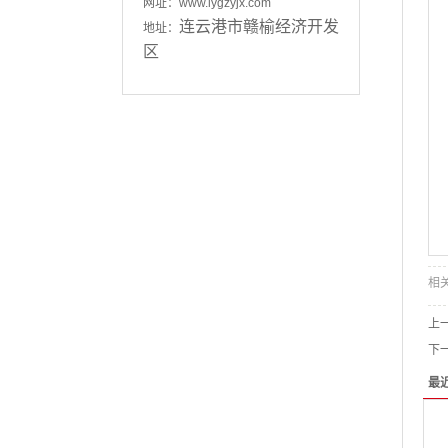
网址：www.lygzyjx.com
连云港市赣榆经济开发
地址：
区
相
上
下
最