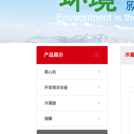
产品展示
冷
离心机
环保增浓设备
冷凝器
储罐