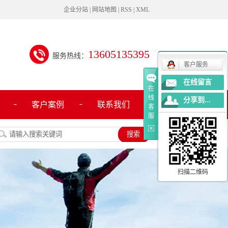
企业分站
|
网站地图
|
RSS
|
XML
13605135395
服务热线：
客户服务
在线留言
在
线
分享到...
客户案例
联系我们
客
服
扫描二维码